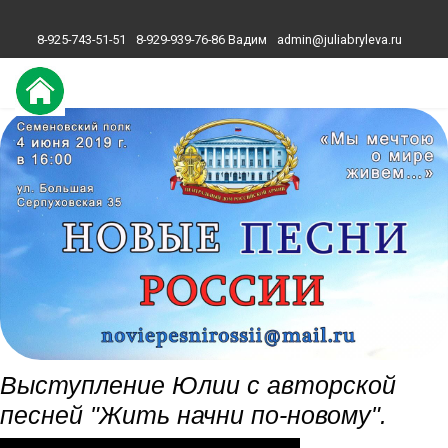
8-925-743-51-51
8-929-939-76-86 Вадим
admin@juliabryleva.ru
Выступление Юлии с авторской
песней "Жить начни по-новому".