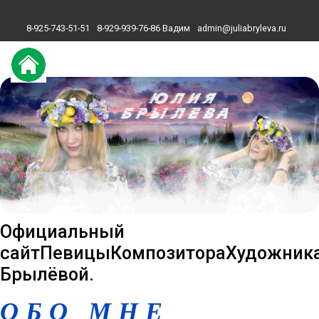
8-925-743-51-51
8-929-939-76-86 Вадим
admin@juliabryleva.ru
Официальный
сайт
Певицы
Композитора
Художник
Брылёвой.
ОБО МНЕ