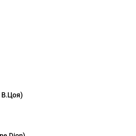
 В.Цоя)
ne Dion)