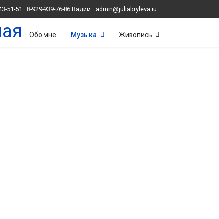
43-51-51
8-929-939-76-86 Вадим
admin@juliabryleva.ru
ная
Обо мне
Музыка
Живопись