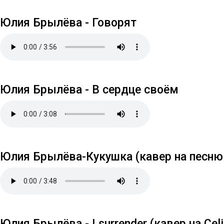
Юлия Брылёва - Говорят
Юлия Брылёва - В сердце своём
Юлия Брылёва-Кукушка (кавер на песню
Юлия Брылёва - I surrender (кавер на Celi